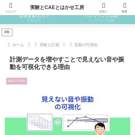
はじめての設計
はじめての金属材料
実験とCAEとはかせ工房
メニュー
目次へ
検索
有限要素法入門
ハンマリング試験
FEM入門
ハンマリング試験
PR
ホーム
実験と計測
音振の可視化
計測データを増やすことで見えない音や振
動を可視化できる理由
音振の可視化