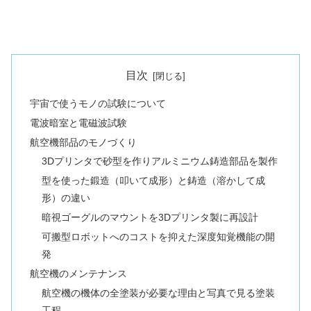
目次
宇宙で使うモノの試験について
電波暗室と電磁波試験
航空機部品のモノづくり
3Dプリンタで砂型を作りアルミニウム鋳造部品を製作
型を使った鍛造（叩いて成形）と鋳造（溶かして成
形）の違い
暗視ゴーグルのマウントを3Dプリンタ製に再設計
可搬型ロボットへのコストを抑えた深度知覚機能の開
発
航空機のメンテナンス
航空機の機体の全塗装が必要な理由と写真で見る塗装
工程