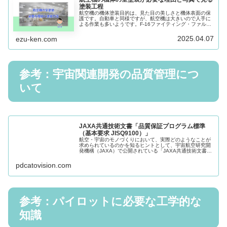
塗装工程
航空機の機体塗装目的は、見た目の美しさと機体表面の保
護です。自動車と同様ですが、航空機は大きいので人手に
よる作業も多いようです。F-16ファイティング・ファルコ
ンの全塗装を例に、米国空軍のWebサイトの写真を使い航
空機の塗装について説明します。
2025.04.07
ezu-ken.com
参考：宇宙関連開発の品質管理につ
いて
JAXA共通技術文書「品質保証プログラム標準
（基本要求 JISQ9100）」
航空・宇宙のモノづくりにおいて、実際どのようなことが
求められているのかを知るヒントとして、宇宙航空研究開
発機構（JAXA）で公開されている「JAXA共通技術文書」
から「品質保証プログラム標準（基本要求JIS Q 9100）」
を紹介します。
pdcatovision.com
参考：パイロットに必要な工学的な
知識