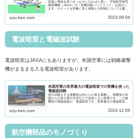
音振に興味を持つきっかけになればと思い、宇宙航空研究
開発機構（JAXA）の「音響試験ハンドブック」を紹介し
ます。ロケットを対象に音と振動との関係についても書か
れています。付録も詳しくイメージをつかみやすいと思い
ます。
2023.09.04
ezu-ken.com
電波暗室と電磁波試験
電波暗室はJAXAにもありますが、米国空軍には戦略爆撃
機がまるまる入る電波暗室があります。
米国空軍の世界最大の電波暗室での実機を使った
電磁波試験
音の試験をする無響室は外からの音を遮断し、無響室の音
源からの音が壁や天井などで反射しない部屋です。この無
響室の電磁波版が、電波暗室です。世界最大の電波暗室米
国空軍のBenefield Anechoic Facilityでの電磁波試験につい
て、写真を使い説明します。
2024.12.09
ezu-ken.com
航空機部品のモノづくり