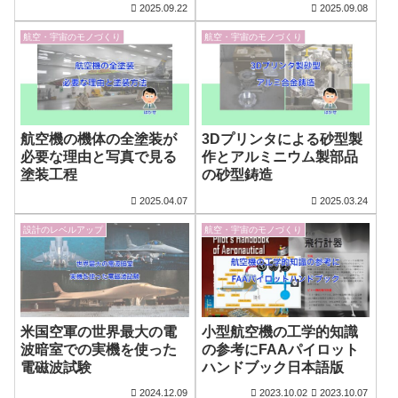
2025.09.22
2025.09.08
航空・宇宙のモノづくり
航空・宇宙のモノづくり
航空機の機体の全塗装が
3Dプリンタによる砂型製
必要な理由と写真で見る
作とアルミニウム製部品
塗装工程
の砂型鋳造
2025.04.07
2025.03.24
設計のレベルアップ
航空・宇宙のモノづくり
米国空軍の世界最大の電
小型航空機の工学的知識
波暗室での実機を使った
の参考にFAAパイロット
電磁波試験
ハンドブック日本語版
2024.12.09
2023.10.02
2023.10.07