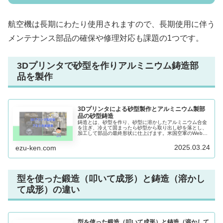
航空機は長期にわたり使用されますので、長期使用に伴う
メンテナンス部品の確保や修理対応も課題の1つです。
3Dプリンタで砂型を作りアルミニウム鋳造部
品を製作
3Dプリンタによる砂型製作とアルミニウム製部
品の砂型鋳造
鋳造とは、砂型を作り、砂型に溶かしたアルミニウム合金
を注ぎ、冷えて固まったら砂型から取り出し砂を落とし、
加工して部品の最終形状に仕上げます。米国空軍のWebサ
イトの記事を参考に、砂型を3Dプリンタで作る航空機部品
の砂型鋳造について説明します。
2025.03.24
ezu-ken.com
型を使った鍛造（叩いて成形）と鋳造（溶かし
て成形）の違い
型を使った鍛造（叩いて成形）と鋳造（溶かして