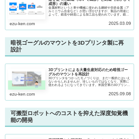
成形）の違い
金属材料というと車や機械に使われる鋼材や非鉄金属（ア
ルミニウム合金など）が思い浮かびますが、製品の用途に
よって、鍛造や鋳造による加工品も使われています。鍛造
と鋳造の基本について説明します。
2025.03.09
ezu-ken.com
暗視ゴーグルのマウントを3Dプリンタ製に再
設計
3Dプリントによる大量生産対応のため暗視ゴー
グルのマウントを再設計
3Dプリンタをつかったモノづくりは、まだ一般的とはいえ
ないかもしれませんが、珍しいものではなくなり、実際に
使われるようになってきています。米国空軍の3Dプリンタ
を使った暗視ゴーグルのマウント設計と製作について写真
を使い説明します。
2025.09.08
ezu-ken.com
可搬型ロボットへのコストを抑えた深度知覚機
能の開発