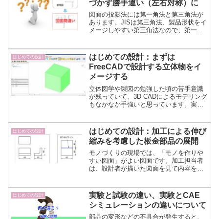
づかず勝手違い（左右対称）に
図面の投影法には第一角法と第三角法が
あります。JISは第三角法、製品形状をイ
メージしやすい第三角法なので、第一角
法は知っていればよいと考えていました
が、参考図を元に図面を描き物を作った
ら現場で取り付かないトラブルに。原因
はじめての設計：まずは
はじめての設計
と対策を考えます。
FreeCADで設計する立体物をイ
メージする
立体図学や製図の勉強した頃の苦手意識
が残っていて、3D CADによるモデリング
もなかなか手強いと思っています。実際
に手を動かしながら「はじめての設計」
をテーマに、まずは、「設計者に必要な
立体をイメージすること」について説明
はじめての設計：加工による伸び
はじめての設計
します。
縮みを考慮した板金部品の展開
モノづくりの現場では、「モノを作りや
すい図面」がよい図面です。加工担当者
は、設計者が描いた図面を見て内容を読
み取り加工をするからです。「はじめて
の設計」をテーマに、板金設計の基本と
して、L字金具を例に折り曲げ加工と展開
実験と試験の違い、実験とCAE
はじめての設計
図について説明します。
シミュレーションの違いについて
部品の変形などの不具合が発生すると、