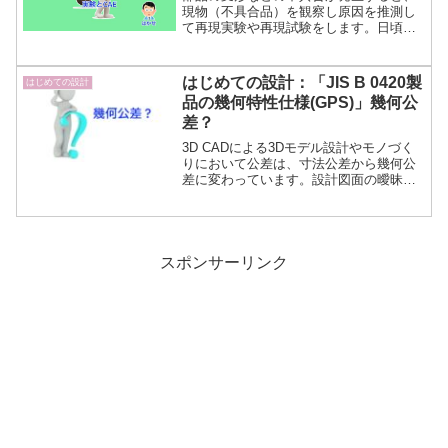
現物（不具合品）を観察し原因を推測し
て再現実験や再現試験をします。日頃、
実験と試験、実験とCAEシミュレーショ
ンの違いを明確に意識して使い分けては
いないイメージがありますが実験と試験
はじめての設計：「JIS B 0420製
はじめての設計
は似て非なるものです。
品の幾何特性仕様(GPS)」幾何公
差？
3D CADによる3Dモデル設計やモノづく
りにおいて公差は、寸法公差から幾何公
差に変わっています。設計図面の曖昧さ
をモノづくりの製造側で何とかしてきた
時代から、NCに加え3Dプリンタによる現
在のモノづくりで幾何公差が必要だとい
うことです。
スポンサーリンク