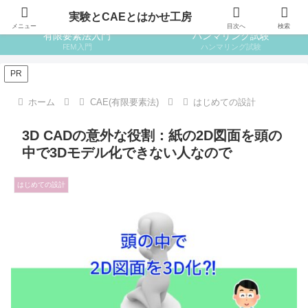
はじめての設計
はじめての金属材料
実験とCAEとはかせ工房
メニュー
目次へ
検索
有限要素法入門
ハンマリング試験
FEM入門
ハンマリング試験
PR
ホーム
CAE(有限要素法)
はじめての設計
3D CADの意外な役割：紙の2D図面を頭の
中で3Dモデル化できない人なので
はじめての設計