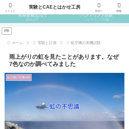
はじめての設計
はじめての金属材料
実験とCAEとはかせ工房
メニュー
目次へ
検索
有限要素法入門
ハンマリング試験
FEM入門
ハンマリング試験
PR
ホーム
実験と計測
航空機の実機試験
雨上がりの虹を見たことがあります。なぜ
7色なのか調べてみました
航空機の実機試験