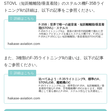
STOVL（短距離離陸/垂直着陸）のステルス機F-35Bライ
トニングIIの詳細は、以下の記事をご参照ください。
F-35B：世界で唯一の超音速・短距離離陸/垂直着
陸(STOVL)・ステルス
F-35AライトニングIIは、最新の第5世代戦闘機で優れた空
力性能とアビオニクスを備えたステルス機です。F-35には
F-35AとF-35Cにない短距離離陸／垂直着陸(STOV)可能な
F-35について主に米国海軍と海兵隊Webサイトの情報か
ら...
hakase-aviation.com
また、3種類のF-35ライトニングIIの違いは、以下の記事
をご参照ください。
比べてみよう：F-35ライトニングII、標準のA、
STOVLのB、艦載機のC
F-35ライトニングIIには、標準型のF-35A、短距離離陸／垂
直着陸可能なF-35B、空母艦載機F-35Cがあります。戦闘
機として最も優れたF-35A、ステルス性などを共通化し用
途に適した変更が加えられたF-35BとF-35Cについて、F...
hakase-aviation.com