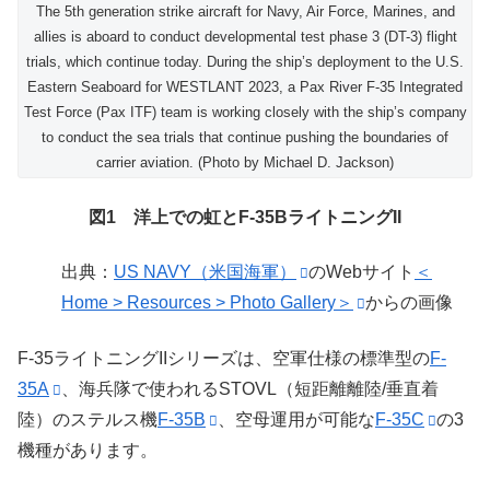
The 5th generation strike aircraft for Navy, Air Force, Marines, and
allies is aboard to conduct developmental test phase 3 (DT-3) flight
trials, which continue today. During the ship’s deployment to the U.S.
Eastern Seaboard for WESTLANT 2023, a Pax River F-35 Integrated
Test Force (Pax ITF) team is working closely with the ship’s company
to conduct the sea trials that continue pushing the boundaries of
carrier aviation. (Photo by Michael D. Jackson)
図1 洋上での虹とF-35BライトニングII
出典：
US NAVY（米国海軍）
のWebサイト
＜
Home > Resources > Photo Gallery＞
からの画像
F-35ライトニングIIシリーズは、空軍仕様の標準型の
F-
35A
、海兵隊で使われるSTOVL（短距離離陸/垂直着
陸）のステルス機
F-35B
、空母運用が可能な
F-35C
の3
機種があります。