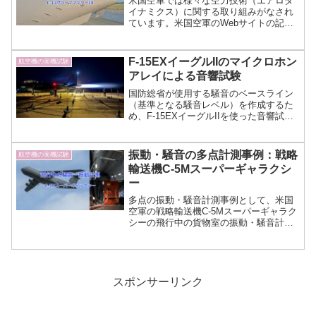
米国空軍では様々な空力技術（エアロダ
イナミクス）に関する取り組みがなされ
ています。米国空軍のWebサイトの記事
から、C-17Globemaster（グローブマス
ター）IIIに3Dプリンタで作ったマイクロ
ベーン（Microvane）を適用した空気抵抗
F-15EXイーグルIIのマイクロホン
航空機の実機試験
低減について説明します。
アレイによる音響試験
国防総省が使用する騒音のベースライン
（基準となる騒音レベル）を作成するた
め、F-15EXイーグルIIを使った音響試験
が実施されました。マイクロホンアレイ
を使ったアフターバーナー使用時や通過
騒音の計測について米国空軍の写真を使
振動・騒音の多点計測事例：戦略
航空機の実機試験
い説明します。
輸送機C-5Mスーパーギャラクシ
ー
多点の振動・騒音計測事例として、米国
空軍の戦略輸送機C-5Mスーパーギャラク
シーの飛行中の貨物室の振動・騒音計測
事例を紹介します。マイクロホンを12チ
ャンネル、1軸と3軸の加速度計を計17チ
ャンネル、合計29チャンネルの振動・騒
音計測をしています。
スポンサーリンク