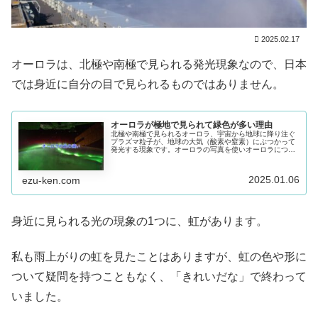
2025.02.17
オーロラは、北極や南極で見られる発光現象なので、日本
では身近に自分の目で見られるものではありません。
オーロラが極地で見られて緑色が多い理由
北極や南極で見られるオーロラ、宇宙から地球に降り注ぐ
プラズマ粒子が、地球の大気（酸素や窒素）にぶつかって
発光する現象です。オーロラの写真を使いオーロラについ
て、NASAのWebサイトの記事を参考にUSAF（米国空
軍）の写真とあわせて説明します。
2025.01.06
ezu-ken.com
身近に見られる光の現象の1つに、虹があります。
私も雨上がりの虹を見たことはありますが、虹の色や形に
ついて疑問を持つこともなく、「きれいだな」で終わって
いました。