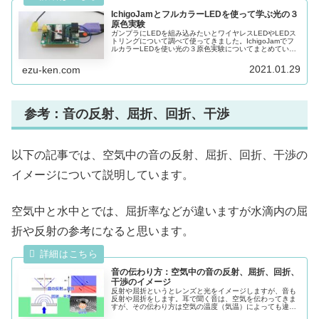
IchigoJamとフルカラーLEDを使って学ぶ光の３
原色実験
ガンプラにLEDを組み込みたいとワイヤレスLEDやLEDス
トリングについて調べて使ってきました。IchigoJamでフ
ルカラーLEDを使い光の３原色実験についてまとめていま
す。３原色には色と光の２通りあるとは知らず勉強にもな
ります。
2021.01.29
ezu-ken.com
参考：音の反射、屈折、回折、干渉
以下の記事では、空気中の音の反射、屈折、回折、干渉の
イメージについて説明しています。
空気中と水中とでは、屈折率などが違いますが水滴内の屈
折や反射の参考になると思います。
音の伝わり方：空気中の音の反射、屈折、回折、
干渉のイメージ
反射や屈折というとレンズと光をイメージしますが、音も
反射や屈折をします。耳で聞く音は、空気を伝わってきま
すが、その伝わり方は空気の温度（気温）によっても違っ
てきます。音の反射、屈折、回折、干渉がどの様な現象な