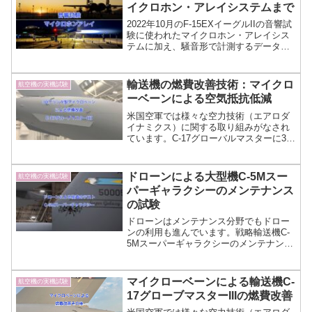
イクロホン・アレイシステムまで
2022年10月のF-15EXイーグルIIの音響試
験に使われたマイクロホン・アレイシス
テムに加え、騒音形で計測するデータ
（dBA）から人の耳で聞こえる音につい
ての補正であるA特性について説明しま
す。音の計測には、振動とはまた違う難
輸送機の燃費改善技術：マイクロ
航空機の実機試験
しさやノウハウがあります。
ーベーンによる空気抵抗低減
米国空軍では様々な空力技術（エアロダ
イナミクス）に関する取り組みがなされ
ています。C-17グローバルマスターに3D
プリンタで作ったマイクロベーン（ボル
テックスジェネレータ、渦発生器）を適
用した空気抵抗低減による燃費改善につ
ドローンによる大型機C-5Mスー
航空機の実機試験
いて説明します。
パーギャラクシーのメンテナンス
の試験
ドローンはメンテナンス分野でもドロー
ンの利用も進んでいます。戦略輸送機C-
5Mスーパーギャラクシーのメンテナンス
（検査）へのドローン活用のテストにつ
いて説明します。ドローンは高所作業の
効率化だけでなく副次的な効果も大きい
マイクローベーンによる輸送機C-
航空機の実機試験
と考えています。
17グローブマスターIIIの燃費改善