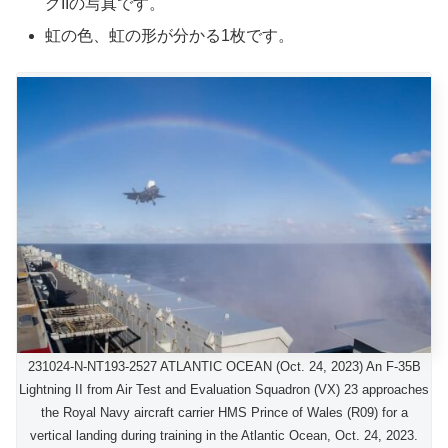
グIIの写真です。
虹の色、虹の形が分かる1枚です。
231024-N-NT193-2527 ATLANTIC OCEAN (Oct. 24, 2023) An F-35B
Lightning II from Air Test and Evaluation Squadron (VX) 23 approaches
the Royal Navy aircraft carrier HMS Prince of Wales (R09) for a
vertical landing during training in the Atlantic Ocean, Oct. 24, 2023.