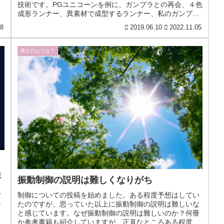
ま
技術です。PGユニコーンを例に、ガンプラとの再会、４色
成形ランナー、異素材で成型するランナー、私のガンプラ
作りについてまとめています。
18
2019.06.10
2022.11.05
博士のはてな？
思
振動制御の説明は難しくなりがち
、
を
制御についての投稿を始めました。ある程度予想はしてい
て
たのですが、思っていた以上に振動制御の説明は難しいな
と感じています。なぜ振動制御の説明は難しいのか？何冊
か参考書籍も紹介していますが、正直なところある程度の