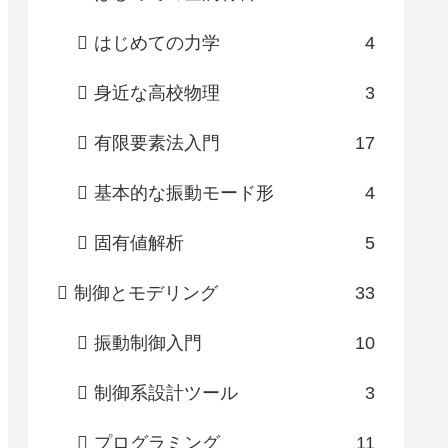
はじめての力学
4
身近な高校物理
3
有限要素法入門
17
基本的な振動モード形
4
固有値解析
5
制御とモデリング
33
振動制御入門
10
制御系設計ツール
3
プログラミング
11