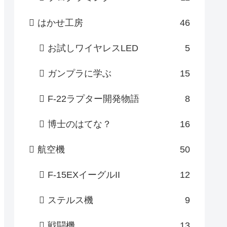
はかせ工房
46
お試しワイヤレスLED
5
ガンプラに学ぶ
15
F-22ラプター開発物語
8
博士のはてな？
16
航空機
50
F-15EXイーグルII
12
ステルス機
9
戦闘機
13