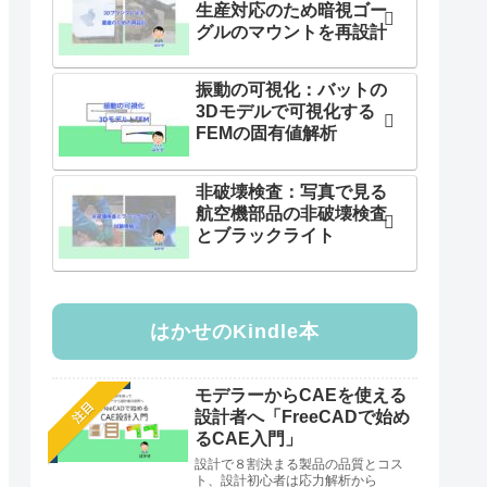
生産対応のため暗視ゴー
グルのマウントを再設計
振動の可視化：バットの
3Dモデルで可視化する
FEMの固有値解析
非破壊検査：写真で見る
航空機部品の非破壊検査
とブラックライト
はかせのKindle本
モデラーからCAEを使える
注目
設計者へ「FreeCADで始め
るCAE入門」
設計で８割決まる製品の品質とコス
ト、設計初心者は応力解析から