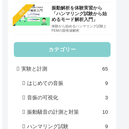
振動解析を体験実習から
注目
「ハンマリング試験から始
めるモード解析入門」
体験から始めるハンマリング試験と
FEMの固有値解析
カテゴリー
実験と計測
65
はじめての音振
9
音振の可視化
3
振動騒音の計測と対策
10
ハンマリング試験
9