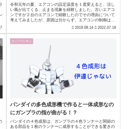
ラ
令和元年の夏、エアコンの設定温度を１度変えると、涼し
ま
い風が出てくる、止まる現象を経験しました。古いエアコ
ン
ンですが２台のエアコンで経験したのでその理由について
め
考えてみましたが、原因は分からず。エアコンの制御は意
外に奥が深いのかもしれません。
27
2019.08.14
2022.07.18
ガンプラに学ぶ
バンダイの多色成形機で作ると一体成形なの
にガンプラの指が曲がる！？
の
バンダイの４色成形は、ガンプラの４色ランナーと関節の
ある部品を１枚のランナーに成形することができる驚きの