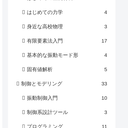
はじめての力学
4
身近な高校物理
3
有限要素法入門
17
基本的な振動モード形
4
固有値解析
5
制御とモデリング
33
振動制御入門
10
制御系設計ツール
3
プログラミング
11