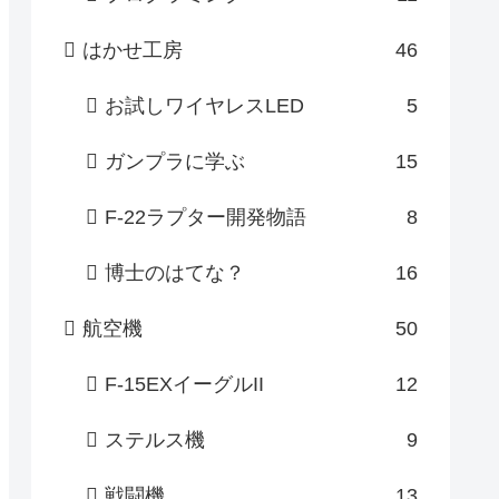
はかせ工房
46
お試しワイヤレスLED
5
ガンプラに学ぶ
15
F-22ラプター開発物語
8
博士のはてな？
16
航空機
50
F-15EXイーグルII
12
ステルス機
9
戦闘機
13