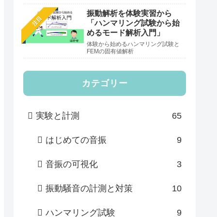
振動解析を体験実習から
注目
「ハンマリング試験から始
めるモード解析入門」
体験から始めるハンマリング試験と
FEMの固有値解析
カテゴリー
実験と計測
65
はじめての音振
9
音振の可視化
3
振動騒音の計測と対策
10
ハンマリング試験
9