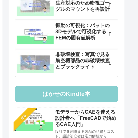
生産対応のため暗視ゴー
グルのマウントを再設計
振動の可視化：バットの
3Dモデルで可視化する
FEMの固有値解析
非破壊検査：写真で見る
航空機部品の非破壊検査
とブラックライト
はかせのKindle本
モデラーからCAEを使える
注目
設計者へ「FreeCADで始め
るCAE入門」
設計で８割決まる製品の品質とコス
ト、設計初心者は応力解析から