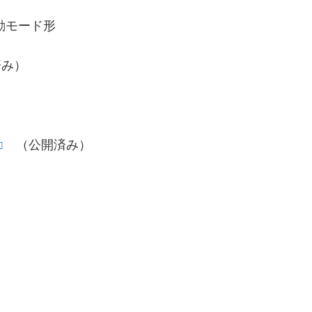
動モード形
み）
（公開済み）