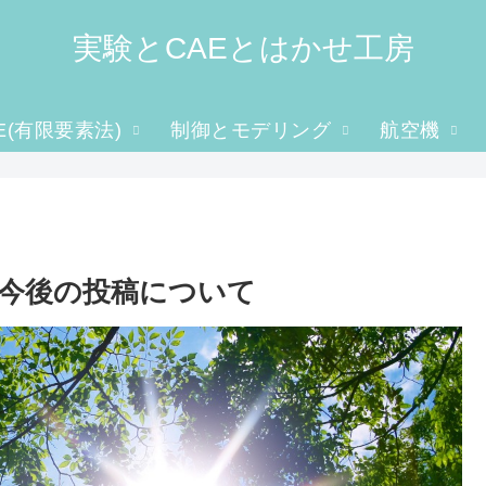
実験とCAEとはかせ工房
E(有限要素法)
制御とモデリング
航空機
今後の投稿について