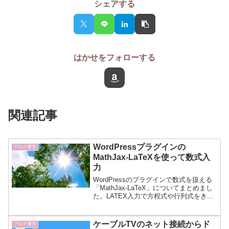
シェアする
はかせをフォローする
関連記事
WordPressプラグインの
ブログ運営
MathJax-LaTeXを使って数式入
力
WordPressのプラグインで数式を扱える
「MathJax-LaTeX」についてまとめまし
た。LATEX入力で方程式や行列式をきれ
いに表示できるすぐれものです。モデリ
ングや制御系設計の記事に必要な数式作
成に使いたいと思います。
ケーブルTVのネット接続からド
ブログ運営