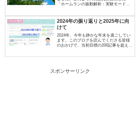
「ホームランの振動解析：実験モード解
析とFEMによる仮説と検証」で説明しき
れない以下の内容について書いてきまし
た。振動計測（ハンマリング試験）ハン
2024年の振り返りと2025年に向
ブログ運営
マリング試験と実験モード...
けて
2024年、今年も静かな年末を過ごしてい
ます。このブログを読んでくださる皆様
のおかげで、当初目標の200記事を超え
300記事を超えることができました。ま
た、このブログの記事をまとめたKindle
本についても、おかげ様でペーパーバッ
ク版含めて...
スポンサーリンク