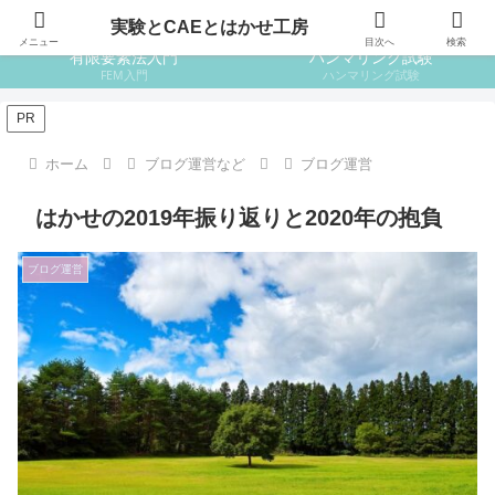
はじめての設計
はじめての金属材料
実験とCAEとはかせ工房
メニュー
目次へ
検索
有限要素法入門
ハンマリング試験
FEM入門
ハンマリング試験
PR
ホーム
ブログ運営など
ブログ運営
はかせの2019年振り返りと2020年の抱負
ブログ運営