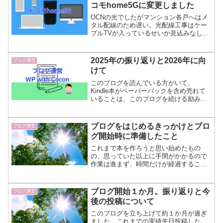
コモhome5Gに変更しました
OCNの光でしたがマンション各戸へはメ
タル配線のため遅い。光配線工事はケー
ブルTVが入っているせいか見込みなし。
そこでケーブルTVのネット契約に切り替
えたらネットが使えないことが多く、修
理や工事はすべてやった結果ドコモ
2025年の振り返りと2026年に向
ブログ運営
home5Gに切り替えました。
けて
このブログを読んでいる方がいて、
Kindle本がペーパーバックを含め売れて
いることは、このブログを続ける励みに
なっています。2026年は地味な活動にな
るかもしれませんが、このブログの質を
あげることを目標に取り組んでいきます
ブログをはじめるきっかけとブロ
ブログ運営
のでよろしくお願いします。
グ開始時に準備したこと
これまで本を作ろうと思い始めたもの
の、思っていた以上に手間がかかるので
作業は進まず、時間だけが経過すること
を繰り返してきました。WordPressに
Cocoonがあれば、ホームページ風のブロ
グが作れることを知り、このブログ作成
ブログ開始１か月。振り返りと今
ブログ運営
を始めました。
後の投稿について
このブログを立ち上げて約１か月が過ぎ
ました。これまでの実績先日投稿した