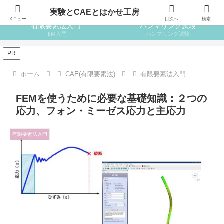
はじめての設計
はじめての金属材料
実験とCAEとはかせ工房
メニュー
目次へ
検索
有限要素法入門
ハンマリング試験
FEM入門
ハンマリング試験
PR
ホーム
CAE(有限要素法)
有限要素法入門
FEMを使うために必要な基礎知識：２つの
応力、フォン・ミーゼス応力と主応力
有限要素法入門