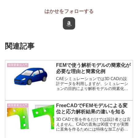
はかせをフォローする
関連記事
FEMで使う解析モデルの簡素化が
有限要素法入門
必要な理由と簡素化例
CAEシミュレーションでは3D CADの設
計データを利用しますが、シミュレーシ
ョンの目的により解析モデルの簡素化が
必要です。設計データとFEMの解析モデ
ルの関係をバットや自動車の車体の振動
解析モデル、解析結果に影響するモデル
FreeCADでFEMモデルによる変
有限要素法入門
で説明します。
位と応力解析結果の違いを知る
3D CADで形を作るだけでは設計者とは言
えません。CADの直角は90度ですが実際
に直角を作るためには特殊な加工が必要
です。90度の角部に応力集中が発生し実