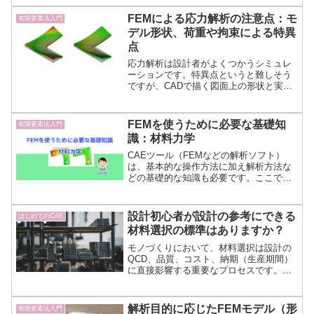
物と違う結果になることもあります。L字
金具を例に形と変形や応力について説明
FEMによる応力解析の注意点：モ
有限要素法入門
します。
デル形状、荷重や拘束による特異
点
応力解析は設計者がよくつかうシミュレ
ーションです。特異点というと難しそう
ですが、CADで描く図面上の形状と実際
のモノの違いや応力シミュレーションを
する際のモノの固定方法（拘束条件）、
外力（荷重条件）の設定の際の注意点と
FEMを使うために必要な基礎知
有限要素法入門
考えています。
識：材料力学
CAEツール（FEMなどの解析ソフト）
は、基本的な操作方法に加え解析方法な
どの基礎的な知識も必要です。ここで
は、FEM解析に必要な基本的な知識とし
て、材料力学、FEM（有限要素法）、解
析ソフトを利用するための基礎知識につ
設計初心者が設計の参考にできる
はじめてのCAE
いてまとめています。
材料選択の標準はありますか？
モノづくりにおいて、材料選択は設計の
QCD、品質、コスト、納期（生産期間）
に直接影響する重要なプロセスです。類
似製品の図面データからコピーするだけ
で、材料を選択しないことに疑問さえ持
たなくなっていませんか？材料選択の標
解析目的に応じたFEMモデル（形
有限要素法入門