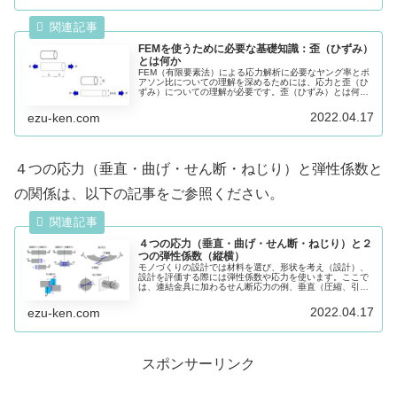
FEMを使うために必要な基礎知識：歪（ひずみ）
とは何か
FEM（有限要素法）による応力解析に必要なヤング率とポ
アソン比についての理解を深めるためには、応力と歪（ひ
ずみ）についての理解が必要です。歪（ひずみ）とは何
か、縦歪、横歪、ポアソン比、圧縮歪、せん断歪について
基礎的な内容をまとめています。
2022.04.17
ezu-ken.com
４つの応力（垂直・曲げ・せん断・ねじり）と弾性係数と
の関係は、以下の記事をご参照ください。
４つの応力（垂直・曲げ・せん断・ねじり）と２
つの弾性係数（縦横）
モノづくりの設計では材料を選び、形状を考え（設計）、
設計を評価する際には弾性係数や応力を使います。ここで
は、連結金具に加わるせん断応力の例、垂直（圧縮、引
張）、曲げ、せん断、ねじりの４つの応力、縦と横２つ弾
性係数について説明します。
2022.04.17
ezu-ken.com
スポンサーリンク