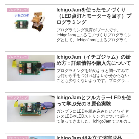
むためにあると便利な物や簡単な電子工
作などについてまとめています。
IchigoJamを使ったモノづくり
プログラミング
（LED点灯とモーターを回す）プ
ログラミング
プログラミング教育がブームです。
IchigoJamによるモノづくりプログラミン
グとして、IchigoJamによるプログラミン
グの良さ、Lチカ（LEDをプログラムで点
灯・消灯）、信号機への応用、モーター
とサーボモーターの例を説明していま
IchigoJam（イチゴジャム）の始
プログラミング
す。
め方：詳細情報や購入先について
プログラミングを始めようと調べてみて
も何から手をつければよいか分からない
ことも少なくないようです。プログラミ
ングで何をしたいか決めていないなら、
IchigoJam（イチゴジャム）がお勧めな理
由とプログラミングの始め方についてま
IchigoJamとフルカラーLEDを使
プログラミング
とめています。
って学ぶ光の３原色実験
ガンプラにLEDを組み込みたいとワイヤ
レスLEDやLEDストリングについて調べ
て使ってきました。IchigoJamでフルカラ
ーLEDを使い光の３原色実験についてま
とめています。３原色には色と光の２通
りあるとは知らず勉強にもなります。
IchigoJam 組み立て済完成品
プログラミング