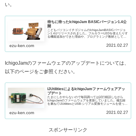
い。
待ちに待ったIchigoJam BASICバージョン1.4公
開
こどもパソコンイチゴジャムのIchigoJamBASICバージョ
ン1.4がリリースされました。フルカラーLEDを使えたりす
る機能追加ができた理由や、プログラミング教材として開
発されたIchigoDyhook（いちごだいふく）を紹介します。
2021.02.27
ezu-ken.com
IchigoJamのファームウェアのアップデートについては、
以下のページをご参照ください。
IJUtilitiesによるIchigoJamファームウェアアッ
プデート
たまにしかやらないので毎回調べては試行錯誤しながら
IchigoJamのファームウェアを更新していました。備忘録
を兼ねてIJUtilitiesとUSB-シリアル変換モジュールを使った
ファームウェア更新手順と注意点についてまとめていま
す。
2021.02.27
ezu-ken.com
スポンサーリンク