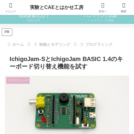
はじめての設計
はじめての金属材料
実験とCAEとはかせ工房
メニュー
目次へ
検索
有限要素法入門
ハンマリング試験
FEM入門
ハンマリング試験
PR
ホーム
制御とモデリング
プログラミング
IchigoJam-SとIchigoJam BASIC 1.4のキ
ーボード切り替え機能を試す
プログラミング