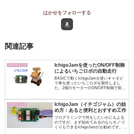
はかせをフォローする
関連記事
IchigoJamを使ったON/OFF制御
プログラミング
によるいちごロボの自動走行
BASICで動くIchigoJamを使いキャタピ
ラ車を使ったいちごロボを製作しまし
た。2個のモーターのON/OFF制御で前後
進・旋回、両腕を振り、距離センサーで
障害物を検知できます。タミヤ製カムロ
ボを使ってチャレンジしてはいかがです
IchigoJam（イチゴジャム）の始
プログラミング
か？
め方：あると便利とおすすめ工作
プログラミングで何をしたいかにもよる
のですが、まず始めてみるのならモノづ
くりもできるIchigoJamがお勧めです。
IchigoJamを使ったプログラミングを楽し