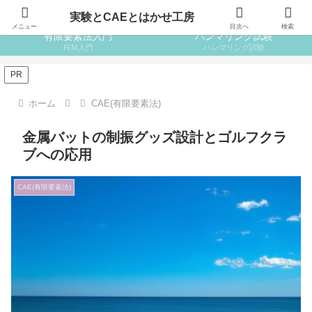
はじめての設計
はじめての金属材料
実験とCAEとはかせ工房
メニュー
目次へ
検索
有限要素法入門
ハンマリング試験
FEM入門
ハンマリング試験
PR
ホーム
CAE(有限要素法)
金属バットの制振グッズ設計とゴルフクラ
ブへの応用
CAE(有限要素法)