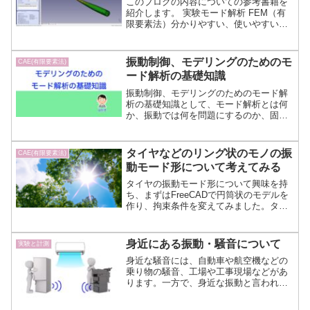
このブログの内容についての参考書籍を
紹介します。 実験モード解析 FEM（有
限要素法）分かりやすい、使いやすい
は、目的や知識・経験にもよると考えて
いますがご参考になれば幸いです。ハン
マリング試験とCAE入門実験モード解析
振動制御、モデリングのためのモ
CAE(有限要素法)
「モード解析入門」コ...
ード解析の基礎知識
振動制御、モデリングのためのモード解
析の基礎知識として、モード解析とは何
か、振動では何を問題にするのか、固有
振動数、固有モード、減衰、モード解析
理論、FEM（固有値解析）と実験モード
解析、低次元化モデル作成イメージにつ
タイヤなどのリング状のモノの振
CAE(有限要素法)
いて説明します。
動モード形について考えてみる
タイヤの振動モード形について興味を持
ち、まずはFreeCADで円筒状のモデルを
作り、拘束条件を変えてみました。タイ
ヤの支持方法（拘束条件）と振動モード
形については、もう少し試行錯誤をしな
がらFreeCADによる固有値解析を進めま
身近にある振動・騒音について
実験と計測
す。
身近な騒音には、自動車や航空機などの
乗り物の騒音、工場や工事現場などがあ
ります。一方で、身近な振動と言われる
と、地震を除くと思いつくものがないか
もしれません。ここでは、身近にある振