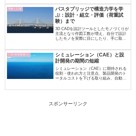
動、振動現象、音と振動の関係について
説明します。
パスタブリッジで構造力学を学
実験と計測
ぶ：設計・組立・評価（荷重試
験）まで
3D CADを設計ツールとしたモノづくりが
主流となり作図工数が増え、自分で設計
したモノを実際に目にしたり、手に取る
機会が少なくなっています。パスタブリ
ッジは構造力学を体感するだけでなく、
１人ではできないモノづくりを知るよい
シミュレーション（CAE）と設
CAE(有限要素法)
機会になります。
計開発の期間の短縮
シミュレーション（CAE）に期待される
役割・使われ方と注意点、製品開発のト
ータルコストを下げる取り組み、自動車
の研究開発への要求と製品開発の流れ、
自動車の騒音・振動、NVH（騒音、振
動、快適性）対策について説明します。
スポンサーリンク