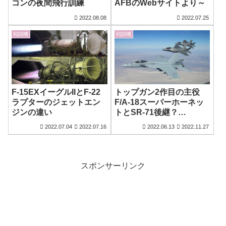
コンの夜間飛行訓練
AFBのWebサイトより～
2022.08.08
2022.07.25
戦闘機
戦闘機
F-15EXイーグルIIとF-22
トップガン2作目の主役
ラプターのジェットエン
F/A-18スーパーホーネッ
ジンの違い
トとSR-71後継？
Darkstar
2022.07.04
2022.07.16
2022.06.13
2022.11.27
スポンサーリンク