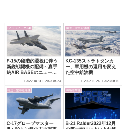
F-15EXイーグルII
輸送・空中給油機
F-15の段階的退役に伴う
KC-135ストラトタンカ
新鋭戦闘機の配備～嘉手
ー、軍用機の運用を変え
納AIR BASEのニュース
た空中給油機
から
2022.10.31
2023.04.23
2022.10.24
2023.08.10
輸送・空中給油機
戦略爆撃機
C-17グローブマスター
B-21 Raider2022年12月