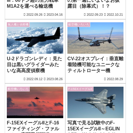
III：60トン超の主力戦車
の第一週にいよいよお披
M1A2を運べる輸送機
露目（除幕式）！？
2022.09.26
2023.04.16
2022.09.23
2022.10.21
無人機と偵察機
航空機いろいろ
U-2ドラゴンレディ：見た
CV-22オスプレイ：垂直離
目は黒いグライダーみた
着陸機可能なユニークな
いな高高度偵察機
ティルトローター機
2022.09.12
2023.08.26
2022.08.29
航空機いろいろ
F-15EXイーグルII
F-15EXイーグルIIとF-16
写真で見る試験中のF-
ファイティング・ファル
15EXイーグルII～EGLIN