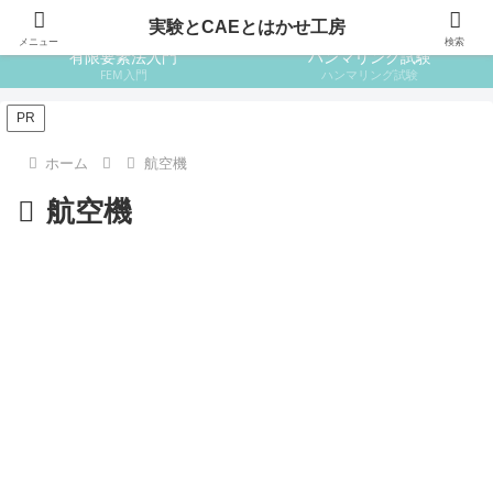
はじめての設計
はじめての金属材料
実験とCAEとはかせ工房
メニュー
検索
有限要素法入門
ハンマリング試験
FEM入門
ハンマリング試験
PR
ホーム
航空機
航空機